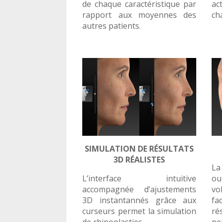
de chaque caractéristique par
ac
rapport aux moyennes des
ch
autres patients.
SIMULATION DE RÉSULTATS
3D RÉALISTES
La
L’interface intuitive
ou
accompagnée d’ajustements
vo
3D instantannés grâce aux
fa
curseurs permet la simulation
r
de rhinoplasties.
pe