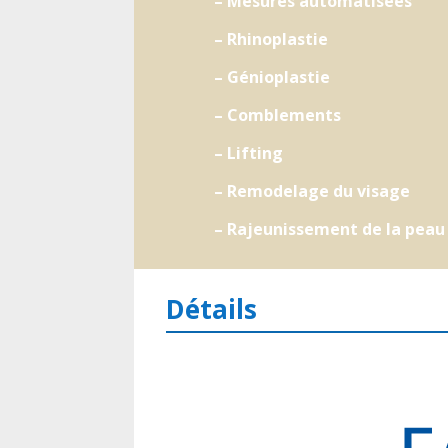
– Mesures automatisées
– Rhinoplastie
– Génioplastie
– Comblements
– Lifting
– Remodelage du visage
– Rajeunissement de la peau
Détails