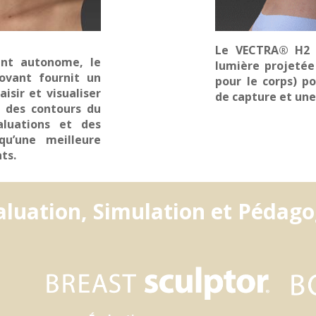
Le VECTRA® H2 
ent autonome, le
lumière projetée 
novant fournit un
pour le corps) p
isir et visualiser
de capture et une
t des contours du
luations et des
 qu’une meilleure
nts.
aluation, Simulation et Pédago