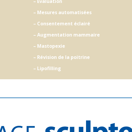
– Évaluation
– Mesures automatisées
– Consentement éclairé
– Augmentation mammaire
– Mastopexie
– Révision de la poitrine
– Lipofilling