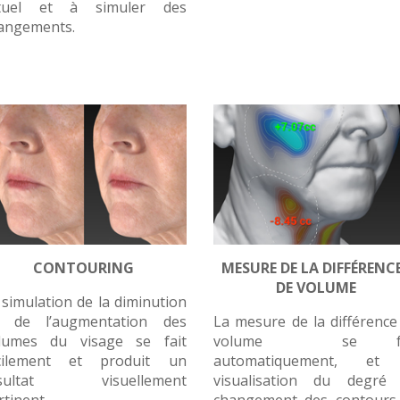
tuel et à simuler des
angements.
CONTOURING
MESURE DE LA DIFFÉRENC
DE VOLUME
 simulation de la diminution
 de l’augmentation des
La mesure de la différence
lumes du visage se fait
volume se fa
cilement et produit un
automatiquement, et
ésultat visuellement
visualisation du degré
rtinent.
changement des contours