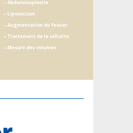
– Abdominoplastie
– Liposuccion
– Augmentation du fessier
– Traitement de la cellulite
– Mesure des volumes